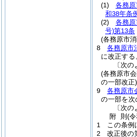
(1)
各務原
和38年条例
(2)
各務原
号)
第13条
(各務原市
8
各務原市
に改正する
〔次の
(各務原市
の一部改正)
9
各務原市
の一部を次
〔次の
附
則
(
1
この条例
2
改正後の