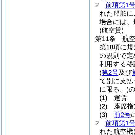
2
前項第1
れた船舶に
場合には、
(航空賃)
第11条
航
第18項に
の規則で定
利用する移
(
第2号
及び
て別に支払
に限る。)
(1)
運賃
(2)
座席指
(3)
前2号
2
前項第1
れた航空機