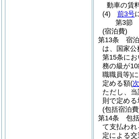
動車の賃
(4)
前3号
第3節
(宿泊費)
第13条
宿
は、国家公
第15条に
務の級が1
職職員等)
に
定める額
(
ただし、当
則で定める
(包括宿泊費
第14条
包
て支払われ
定による交