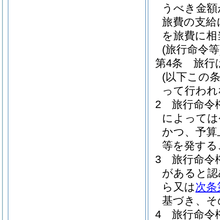
うべき金額
旅費の支給
を旅費に相
(旅行命令等
第4条
旅行
(以下この
って行われ
2
旅行命令
によっては
かつ、予算
等を発する
3
旅行命令
があると認
ら又は
次条
基づき、そ
4
旅行命令