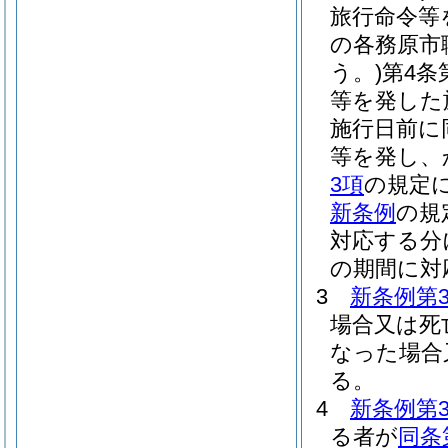
旅行命令等
の各務原市
う。)
第4条
等を発した
施行日前に
等を発し、
3項
の規定
新条例
の規
対応する分
の期間に対
3
新条例第
場合又は死
なった場合
る。
4
新条例第
る者が
同条