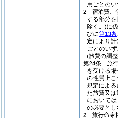
用ごとのい
2
宿泊費、
する部分を
除く。)
に
びに
第13条
定により計
ごとのいず
(旅費の調整
第24条
旅
を受ける場
の性質上こ
規定による
た旅費又は
においては
の必要とし
2
旅行命令