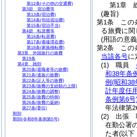
第12条
(その他の交通費)
第1章
第3節
宿泊費等
(趣旨)
第13条
(宿泊費)
第14条
(包括宿泊費)
第1条
この
第15条
(宿泊手当)
る旅費に関
第4節
転居費等
第16条
(転居費)
(用語の意義
第17条
(着後滞在費)
第2条
この
第18条
(家族移転費)
第3章
外国旅行の旅費
当該各号
に
第19条
(1)
職員
第4章
雑則
第20条
(退職者等の旅費)
和38年条例
第21条
(遺族の旅費)
第22条
(証人等の旅費)
例
(昭和3
第23条
(旅費の支給額の上限)
計年度任
第24条
(旅費の調整)
第25条
(旅費の特例)
条例第6号
第26条
(旅費の返納)
年法律第26
第27条
(委任)
附則
(2)
出張 
附則
(令和8年条例第5号)
在勤公署
た者
(以