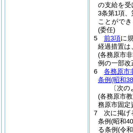
の支給を受
3条第1項
ことができ
(委任)
5
前3項
に
経過措置は
(各務原市
例の一部改
6
各務原市
条例
(昭和3
〔次の
(各務原市
務原市固定
7
次に掲げ
条例
(昭和4
る条例
(令