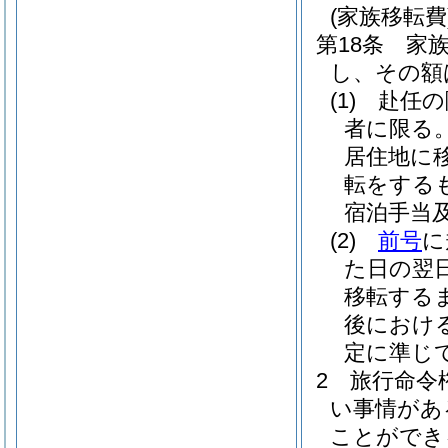
(家族移転費
第18条
家
し、その額
(1)
赴任の
者に限る
居住地に
転をする
宿泊手当
(2)
前号
に
た日の翌
移転する
後におけ
定に準じ
2
旅行命令
い事情があ
ことができ