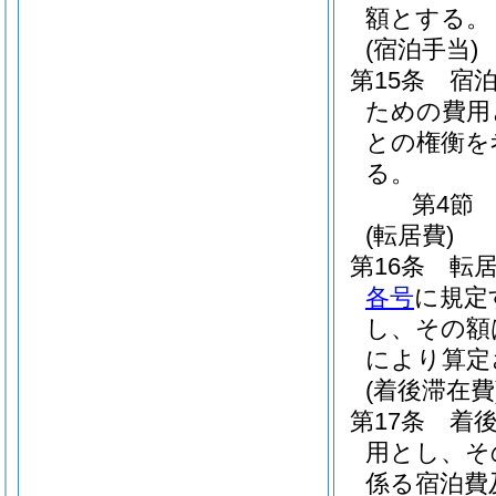
額とする。
(宿泊手当)
第15条
宿
ための費用
との権衡を
る。
第4節
(転居費)
第16条
転
各号
に規定
し、その額
により算定
(着後滞在費
第17条
着
用とし、そ
係る宿泊費