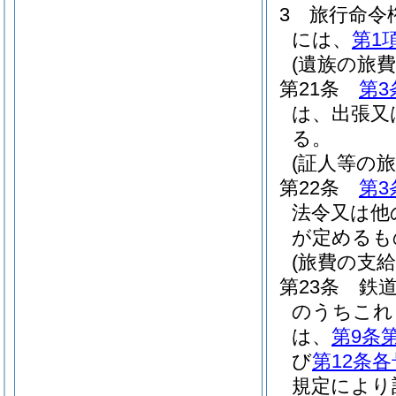
3
旅行命令
には、
第1
(遺族の旅費
第21条
第3
は、出張又
る。
(証人等の旅
第22条
第3
法令又は他
が定めるも
(旅費の支給
第23条
鉄
のうちこれ
は、
第9条
び
第12条各
規定により