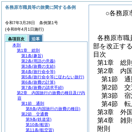
各務原市職員等の旅費に関する条例
○各務原
令和7年3月28日 条例第1号
(令和8年4月1日施行)
各務原市職
条項目次
沿革
部を改正す
本則
第1章
総則
目次
第1条
(趣旨)
第2条
(用語の意義)
第1章
総
第3条
(旅費の支給)
第2章
内
第4条
(旅行命令等)
第5条
(旅行命令等に従わない旅行)
第1節
通
第6条
(旅費の計算)
第2節
交
第7条
(旅費の請求手続)
第2章
内国旅行の旅費の種目及び内
第3節
宿
容
第4節
転
第1節
通則
第8条
(内国旅行の旅費の種目)
第3章
外
第2節
交通費
第4章
雑
第9条
(鉄道賃)
第10条
(船賃)
附則
第11条
(航空賃)