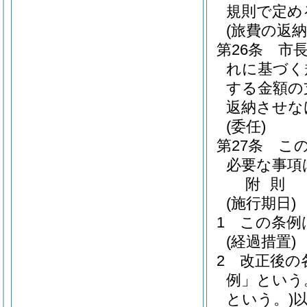
規則で定め
(旅費の返納
第26条
市
れに基づく
する金額の
返納させな
(委任)
第27条
こ
必要な事項
附
則
(施行期日)
1
この条例
(経過措置)
2
改正後の
例」という
という。)