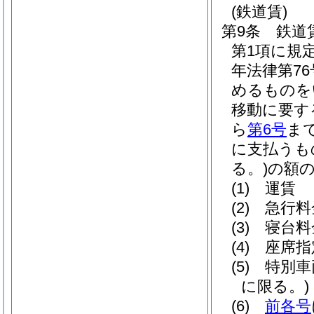
(鉄道賃)
第9条
鉄道
第1項に規
年法律第76
めるものを
移動に要す
ら
第6号
ま
に支払うも
る。)
の額
(1)
運賃
(2)
急行料
(3)
寝台料
(4)
座席指
(5)
特別車
に限る。)
(6)
前各号