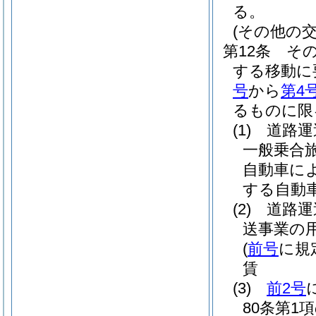
る。
(その他の交
第12条
そ
する移動に
号
から
第4
るものに限
(1)
道路運
一般乗合
自動車に
する自動
(2)
道路運
送事業の
(
前号
に規
賃
(3)
前2号
80条第