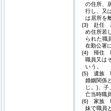
の住所、
行し、又
は居所を
(3)
赴任 
め住所若
られた職
在勤公署
(4)
帰住 
職員又は
いう。
(5)
遺族 
婚姻関係
じ。)
、子
亡当時職
(6)
家族 
妹で職員