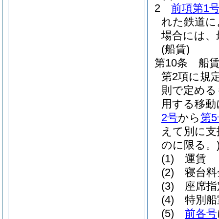
2
前項第1
れた鉄道に
場合には、
(船賃)
第10条
船
第2項に規
則で定める
用する移動
2号
から
第5
えて別に支
のに限る。
(1)
運賃
(2)
寝台料
(3)
座席指
(4)
特別船
(5)
前各号