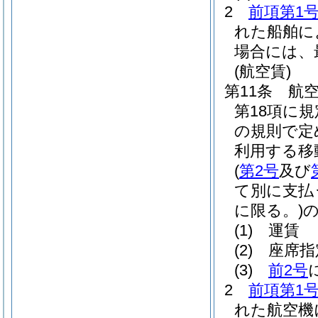
2
前項第1
れた船舶に
場合には、
(航空賃)
第11条
航
第18項に
の規則で定
利用する移
(
第2号
及び
て別に支払
に限る。)
(1)
運賃
(2)
座席指
(3)
前2号
2
前項第1
れた航空機