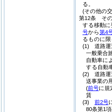
る。
(その他の交
第12条
そ
する移動に
号
から
第4
るものに限
(1)
道路運
一般乗合
自動車に
する自動
(2)
道路運
送事業の
(
前号
に規
賃
(3)
前2号
80条第