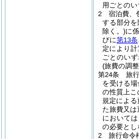
用ごとのい
2
宿泊費、
する部分を
除く。)
に
びに
第13条
定により計
ごとのいず
(旅費の調整
第24条
旅
を受ける場
の性質上こ
規定による
た旅費又は
においては
の必要とし
2
旅行命令