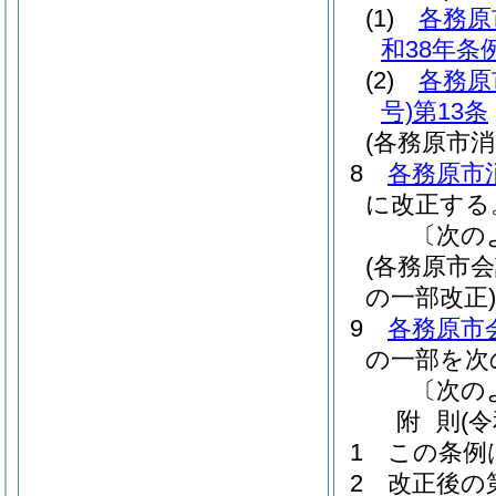
(1)
各務原
和38年条例
(2)
各務原
号)
第13条
(各務原市
8
各務原市
に改正する
〔次の
(各務原市
の一部改正)
9
各務原市
の一部を次
〔次の
附
則
(
1
この条例
2
改正後の