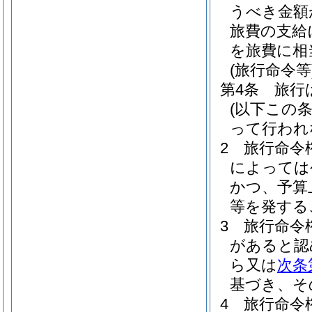
うべき金額
旅費の支給
を旅費に相
(旅行命令等
第4条
旅行
(以下この
って行われ
2
旅行命令
によっては
かつ、予算
等を発する
3
旅行命令
があると認
ら又は
次条
基づき、そ
4
旅行命令