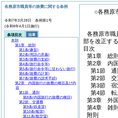
各務原市職員等の旅費に関する条例
○各務原
令和7年3月28日 条例第1号
(令和8年4月1日施行)
各務原市職
条項目次
沿革
部を改正す
本則
第1章
総則
目次
第1条
(趣旨)
第2条
(用語の意義)
第1章
総
第3条
(旅費の支給)
第2章
内
第4条
(旅行命令等)
第5条
(旅行命令等に従わない旅行)
第1節
通
第6条
(旅費の計算)
第2節
交
第7条
(旅費の請求手続)
第2章
内国旅行の旅費の種目及び内
第3節
宿
容
第4節
転
第1節
通則
第8条
(内国旅行の旅費の種目)
第3章
外
第2節
交通費
第4章
雑
第9条
(鉄道賃)
第10条
(船賃)
附則
第11条
(航空賃)