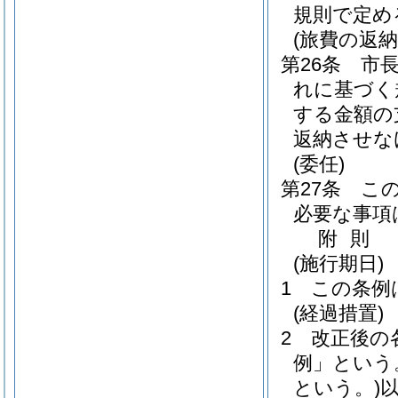
規則で定め
(旅費の返納
第26条
市
れに基づく
する金額の
返納させな
(委任)
第27条
こ
必要な事項
附
則
(施行期日)
1
この条例
(経過措置)
2
改正後の
例」という
という。)