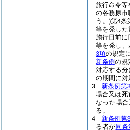
旅行命令等
の各務原市
う。)
第4条
等を発した
施行日前に
等を発し、
3項
の規定
新条例
の規
対応する分
の期間に対
3
新条例第
場合又は死
なった場合
る。
4
新条例第
る者が
同条