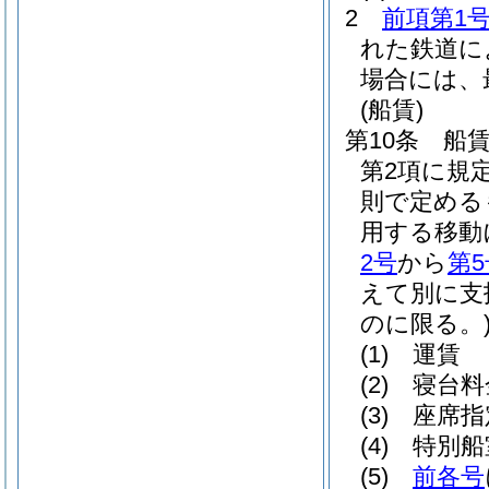
2
前項第1
れた鉄道に
場合には、
(船賃)
第10条
船
第2項に規
則で定める
用する移動
2号
から
第5
えて別に支
のに限る。
(1)
運賃
(2)
寝台料
(3)
座席指
(4)
特別船
(5)
前各号