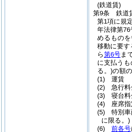
(鉄道賃)
第9条
鉄道
第1項に規
年法律第76
めるものを
移動に要す
ら
第6号
ま
に支払うも
る。)
の額
(1)
運賃
(2)
急行料
(3)
寝台料
(4)
座席指
(5)
特別車
に限る。)
(6)
前各号