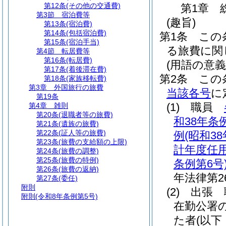
第12条
(その他の交通費)
第1章
第3節
宿泊費等
(趣旨)
第13条
(宿泊費)
第14条
(包括宿泊費)
第1条
この
第15条
(宿泊手当)
る旅費に関
第4節
転居費等
第16条
(転居費)
(用語の意義
第17条
(着後滞在費)
第2条
この
第18条
(家族移転費)
第3章
外国旅行の旅費
当該各号
に
第19条
(1)
職員
第4章
雑則
第20条
(退職者等の旅費)
和38年条例
第21条
(遺族の旅費)
第22条
(証人等の旅費)
例
(昭和3
第23条
(旅費の支給額の上限)
計年度任
第24条
(旅費の調整)
第25条
(旅費の特例)
条例第6号
第26条
(旅費の返納)
年法律第26
第27条
(委任)
附則
(2)
出張 
附則
(令和8年条例第5号)
在勤公署
た者
(以