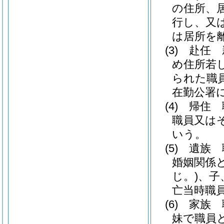
の住所、
行し、又
は居所を
(3)
赴任 
め住所若
られた職
在勤公署
(4)
帰住 
職員又は
いう。
(5)
遺族 
婚姻関係
じ。)
、子
亡当時職
(6)
家族 
妹で職員