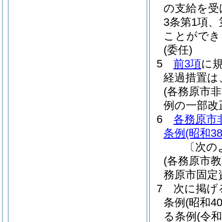
の支給を受
3条第1項
ことができ
(委任)
5
前3項
に
経過措置は
(各務原市
例の一部改
6
各務原市
条例
(昭和3
〔次の
(各務原市
務原市固定
7
次に掲げ
条例
(昭和4
る条例
(令