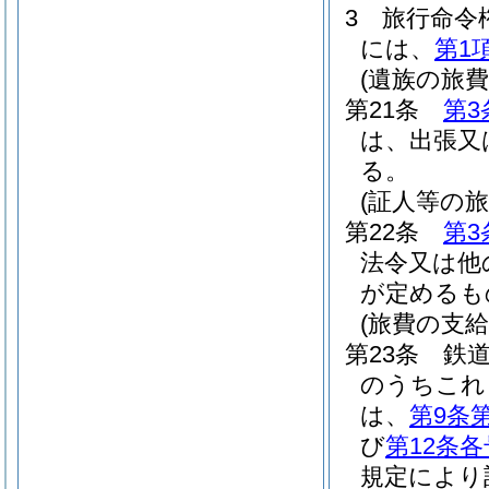
3
旅行命令
には、
第1
(遺族の旅費
第21条
第3
は、出張又
る。
(証人等の旅
第22条
第3
法令又は他
が定めるも
(旅費の支給
第23条
鉄
のうちこれ
は、
第9条
び
第12条各
規定により