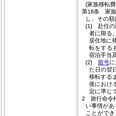
(家族移転費
第18条
家
し、その額
(1)
赴任の
者に限る
居住地に
転をする
宿泊手当
(2)
前号
に
た日の翌
移転する
後におけ
定に準じ
2
旅行命令
い事情があ
ことができ