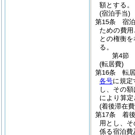
額とする。
(宿泊手当)
第15条
宿
ための費用
との権衡を
る。
第4節
(転居費)
第16条
転
各号
に規定
し、その額
により算定
(着後滞在費
第17条
着
用とし、そ
係る宿泊費