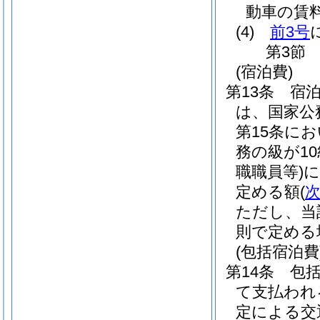
動車の賃
(4)
前3号
第3節
(宿泊費)
第13条
宿
は、国家公
第15条に
務の級が1
職職員等)
に
定める額
(
ただし、当
則で定める
(包括宿泊費
第14条
包
て支払われ
定による交