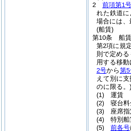
2
前項第1
れた鉄道に
場合には、
(船賃)
第10条
船
第2項に規
則で定める
用する移動
2号
から
第5
えて別に支
のに限る。
(1)
運賃
(2)
寝台料
(3)
座席指
(4)
特別船
(5)
前各号