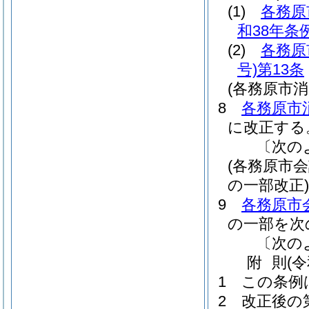
(1)
各務原
和38年条例
(2)
各務原
号)
第13条
(各務原市
8
各務原市
に改正する
〔次の
(各務原市
の一部改正)
9
各務原市
の一部を次
〔次の
附
則
(
1
この条例
2
改正後の