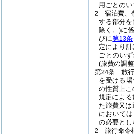
用ごとのい
2
宿泊費、
する部分を
除く。)
に
びに
第13条
定により計
ごとのいず
(旅費の調整
第24条
旅
を受ける場
の性質上こ
規定による
た旅費又は
においては
の必要とし
2
旅行命令