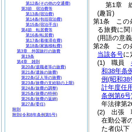
第12条
(その他の交通費)
第1章
第3節
宿泊費等
(趣旨)
第13条
(宿泊費)
第14条
(包括宿泊費)
第1条
この
第15条
(宿泊手当)
る旅費に関
第4節
転居費等
第16条
(転居費)
(用語の意義
第17条
(着後滞在費)
第2条
この
第18条
(家族移転費)
第3章
外国旅行の旅費
当該各号
に
第19条
(1)
職員
第4章
雑則
第20条
(退職者等の旅費)
和38年条例
第21条
(遺族の旅費)
第22条
(証人等の旅費)
例
(昭和3
第23条
(旅費の支給額の上限)
計年度任
第24条
(旅費の調整)
第25条
(旅費の特例)
条例第6号
第26条
(旅費の返納)
年法律第26
第27条
(委任)
附則
(2)
出張 
附則
(令和8年条例第5号)
在勤公署
た者
(以