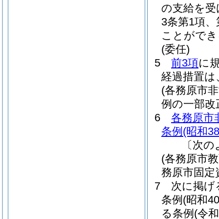
の支給を受
3条第1項
ことができ
(委任)
5
前3項
に
経過措置は
(各務原市
例の一部改
6
各務原市
条例
(昭和3
〔次の
(各務原市
務原市固定
7
次に掲げ
条例
(昭和4
る条例
(令