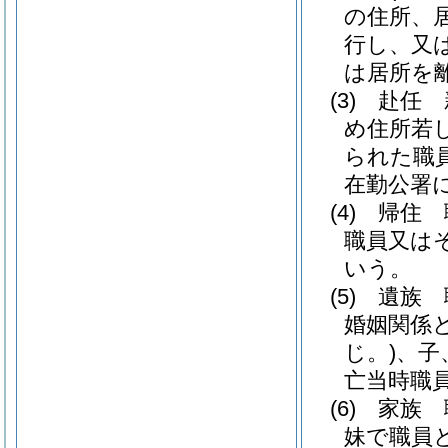
の住所、
行し、又
は居所を
(3)
赴任 
め住所若
られた職
在勤公署
(4)
帰住 
職員又は
いう。
(5)
遺族 
婚姻関係
じ。)
、子
亡当時職
(6)
家族 
妹で職員