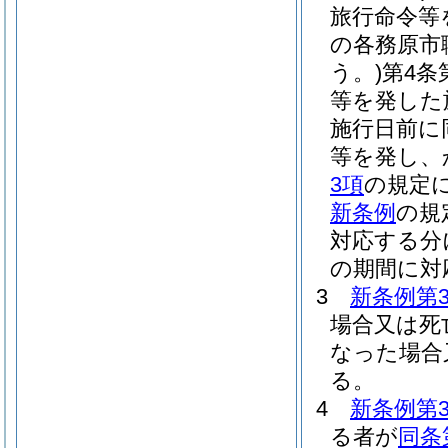
旅行命令等
の各務原市
う。)
第4条
等を発した
施行日前に
等を発し、
3項
の規定
新条例
の規
対応する分
の期間に対
3
新条例第
場合又は死
なった場合
る。
4
新条例第
る者が
同条