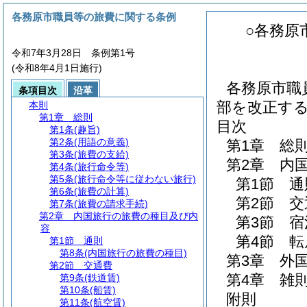
各務原市職員等の旅費に関する条例
○各務原
令和7年3月28日 条例第1号
(令和8年4月1日施行)
各務原市職
条項目次
沿革
部を改正す
本則
第1章
総則
目次
第1条
(趣旨)
第2条
(用語の意義)
第1章
総
第3条
(旅費の支給)
第2章
内
第4条
(旅行命令等)
第5条
(旅行命令等に従わない旅行)
第1節
通
第6条
(旅費の計算)
第2節
交
第7条
(旅費の請求手続)
第2章
内国旅行の旅費の種目及び内
第3節
宿
容
第4節
転
第1節
通則
第8条
(内国旅行の旅費の種目)
第3章
外
第2節
交通費
第4章
雑
第9条
(鉄道賃)
第10条
(船賃)
附則
第11条
(航空賃)