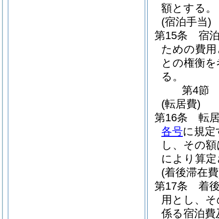
額とする。
(宿泊手当)
第15条
宿
ための費用
との権衡を
る。
第4節
(転居費)
第16条
転
各号
に規定
し、その額
により算定
(着後滞在費
第17条
着
用とし、そ
係る宿泊費