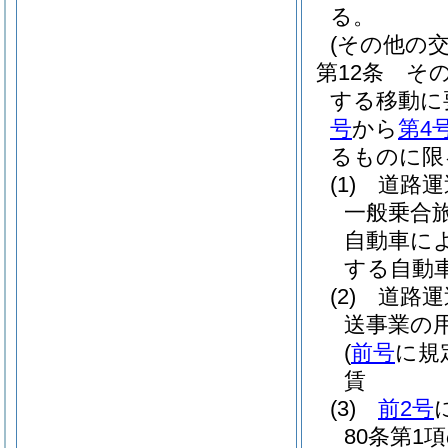
る。
(その他の交
第12条
そ
する移動に
号
から
第4
るものに限
(1)
道路運
一般乗合
自動車に
する自動
(2)
道路運
送事業の
(
前号
に規
賃
(3)
前2号
80条第