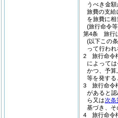
うべき金額
旅費の支給
を旅費に相
(旅行命令等
第4条
旅行
(以下この
って行われ
2
旅行命令
によっては
かつ、予算
等を発する
3
旅行命令
があると認
ら又は
次条
基づき、そ
4
旅行命令