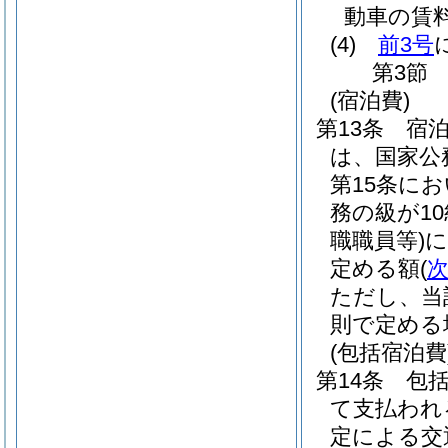
動車の賃
(4)
前3号
第3節
(宿泊費)
第13条
宿
は、国家公
第15条に
務の級が1
職職員等)
に
定める額
(
ただし、当
則で定める
(包括宿泊費
第14条
包
て支払われ
定による交