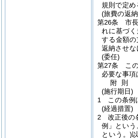
規則で定め
(旅費の返納
第26条
市
れに基づく
する金額の
返納させな
(委任)
第27条
こ
必要な事項
附
則
(施行期日)
1
この条例
(経過措置)
2
改正後の
例」という
という。)