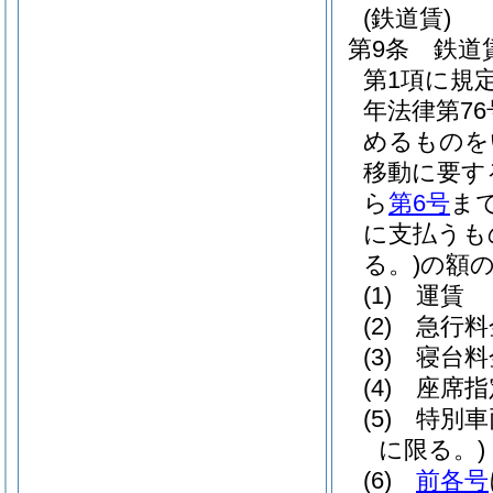
(鉄道賃)
第9条
鉄道
第1項に規
年法律第76
めるものを
移動に要す
ら
第6号
ま
に支払うも
る。)
の額
(1)
運賃
(2)
急行料
(3)
寝台料
(4)
座席指
(5)
特別車
に限る。)
(6)
前各号