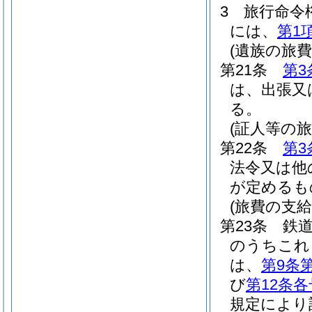
3
旅行命令
には、
第1
(遺族の旅費
第21条
第3
は、出張又
る。
(証人等の旅
第22条
第3
法令又は他
が定めるも
(旅費の支給
第23条
鉄
のうちこれ
は、
第9条
び
第12条各
規定により