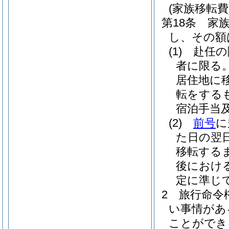
(家族移転費
第18条
家
し、その額
(1)
赴任の
者に限る
居住地に
転をする
宿泊手当
(2)
前号
に
た日の翌
移転する
後におけ
定に準じ
2
旅行命令
い事情があ
ことができ