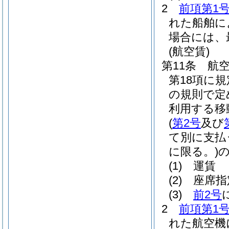
2
前項第1
れた船舶に
場合には、
(航空賃)
第11条
航
第18項に
の規則で定
利用する移
(
第2号
及び
て別に支払
に限る。)
(1)
運賃
(2)
座席指
(3)
前2号
2
前項第1
れた航空機