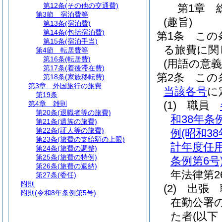
第12条
(その他の交通費)
第1章
第3節
宿泊費等
(趣旨)
第13条
(宿泊費)
第14条
(包括宿泊費)
第1条
この
第15条
(宿泊手当)
る旅費に関
第4節
転居費等
第16条
(転居費)
(用語の意義
第17条
(着後滞在費)
第2条
この
第18条
(家族移転費)
第3章
外国旅行の旅費
当該各号
に
第19条
(1)
職員
第4章
雑則
第20条
(退職者等の旅費)
和38年条例
第21条
(遺族の旅費)
第22条
(証人等の旅費)
例
(昭和3
第23条
(旅費の支給額の上限)
計年度任
第24条
(旅費の調整)
第25条
(旅費の特例)
条例第6号
第26条
(旅費の返納)
年法律第26
第27条
(委任)
附則
(2)
出張 
附則
(令和8年条例第5号)
在勤公署
た者
(以