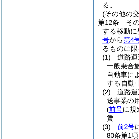
る。
(その他の交
第12条
そ
する移動に
号
から
第4
るものに限
(1)
道路運
一般乗合
自動車に
する自動
(2)
道路運
送事業の
(
前号
に規
賃
(3)
前2号
80条第