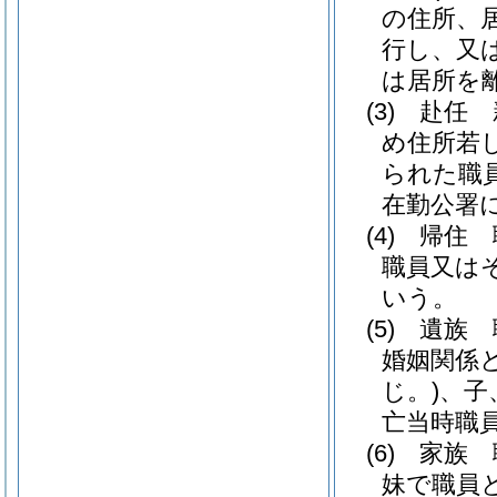
の住所、
行し、又
は居所を
(3)
赴任 
め住所若
られた職
在勤公署
(4)
帰住 
職員又は
いう。
(5)
遺族 
婚姻関係
じ。)
、子
亡当時職
(6)
家族 
妹で職員