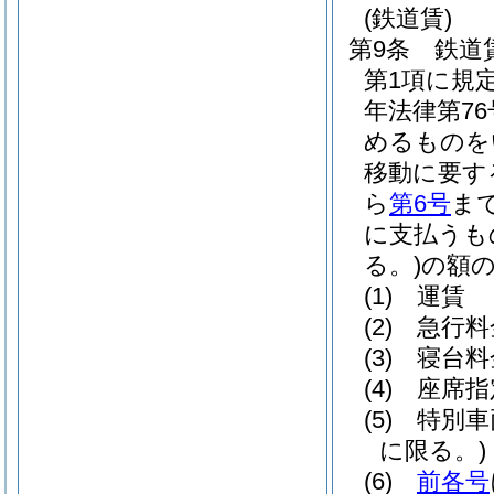
(鉄道賃)
第9条
鉄道
第1項に規
年法律第76
めるものを
移動に要す
ら
第6号
ま
に支払うも
る。)
の額
(1)
運賃
(2)
急行料
(3)
寝台料
(4)
座席指
(5)
特別車
に限る。)
(6)
前各号