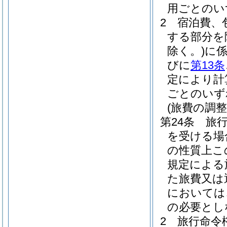
用ごとのい
2
宿泊費、
する部分を
除く。)
に
びに
第13条
定により計
ごとのいず
(旅費の調整
第24条
旅
を受ける場
の性質上こ
規定による
た旅費又は
においては
の必要とし
2
旅行命令