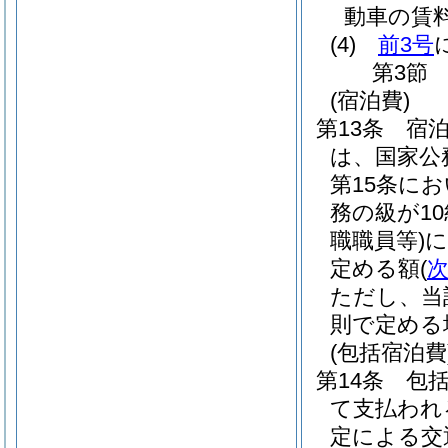
動車の賃
(4)
前3号
第3節
(宿泊費)
第13条
宿
は、国家公
第15条に
務の級が1
職職員等)
に
定める額
(
ただし、当
則で定める
(包括宿泊費
第14条
包
て支払われ
定による交