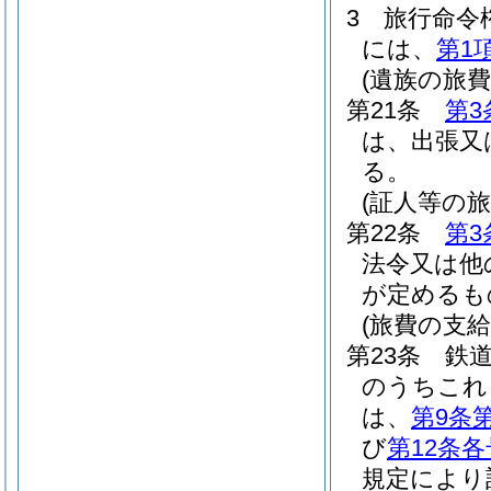
3
旅行命令
には、
第1
(遺族の旅費
第21条
第3
は、出張又
る。
(証人等の旅
第22条
第3
法令又は他
が定めるも
(旅費の支給
第23条
鉄
のうちこれ
は、
第9条
び
第12条各
規定により