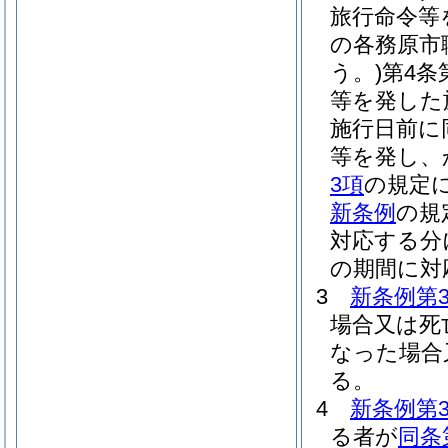
旅行命令等
の各務原市
う。)
第4条
等を発した
施行日前に
等を発し、
3項
の規定
新条例
の規
対応する分
の期間に対
3
新条例第
場合又は死
なった場合
る。
4
新条例第
る者が
同条