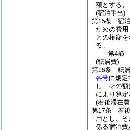
額とする。
(宿泊手当)
第15条
宿
ための費用
との権衡を
る。
第4節
(転居費)
第16条
転
各号
に規定
し、その額
により算定
(着後滞在費
第17条
着
用とし、そ
係る宿泊費