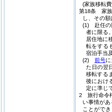
(家族移転費
第18条
家
し、その額
(1)
赴任の
者に限る
居住地に
転をする
宿泊手当
(2)
前号
に
た日の翌
移転する
後におけ
定に準じ
2
旅行命令
い事情があ
ことができ