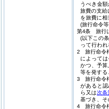
うべき金額
旅費の支給
を旅費に相
(旅行命令等
第4条
旅行
(以下この
って行われ
2
旅行命令
によっては
かつ、予算
等を発する
3
旅行命令
があると認
ら又は
次条
基づき、そ
4
旅行命令