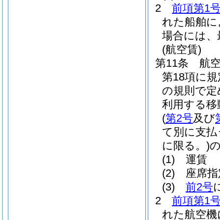
2
前項第1
れた船舶に
場合には、
(航空賃)
第11条
航
第18項に
の規則で定
利用する移
(
第2号
及び
て別に支払
に限る。)
(1)
運賃
(2)
座席指
(3)
前2号
2
前項第1
れた航空機