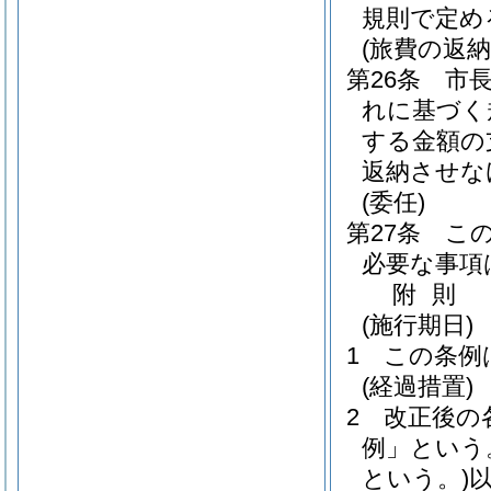
規則で定め
(旅費の返納
第26条
市
れに基づく
する金額の
返納させな
(委任)
第27条
こ
必要な事項
附
則
(施行期日)
1
この条例
(経過措置)
2
改正後の
例」という
という。)