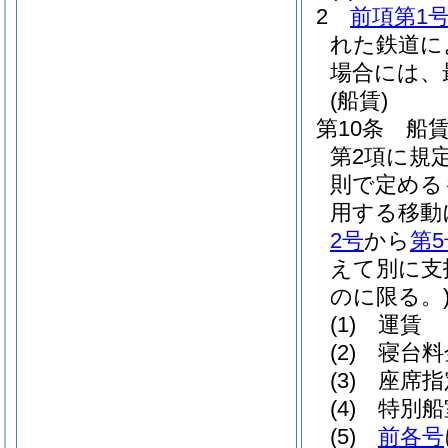
2
前項第1
れた鉄道に
場合には、
(船賃)
第10条
船
第2項に規
則で定める
用する移動
2号
から
第5
えて別に支
のに限る。
(1)
運賃
(2)
寝台料
(3)
座席指
(4)
特別船
(5)
前各号