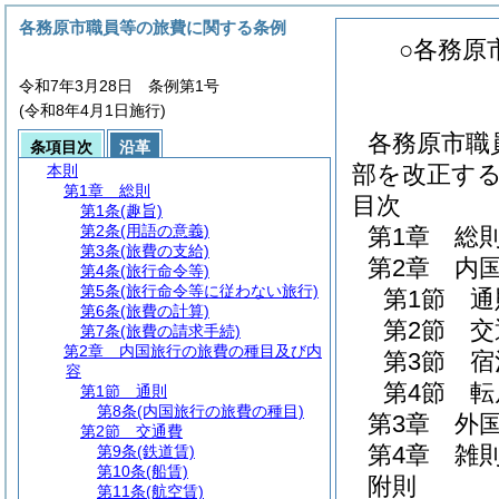
各務原市職員等の旅費に関する条例
○各務原
令和7年3月28日 条例第1号
(令和8年4月1日施行)
各務原市職
条項目次
沿革
部を改正す
本則
第1章
総則
目次
第1条
(趣旨)
第2条
(用語の意義)
第1章
総
第3条
(旅費の支給)
第2章
内
第4条
(旅行命令等)
第5条
(旅行命令等に従わない旅行)
第1節
通
第6条
(旅費の計算)
第2節
交
第7条
(旅費の請求手続)
第2章
内国旅行の旅費の種目及び内
第3節
宿
容
第4節
転
第1節
通則
第8条
(内国旅行の旅費の種目)
第3章
外
第2節
交通費
第4章
雑
第9条
(鉄道賃)
第10条
(船賃)
附則
第11条
(航空賃)