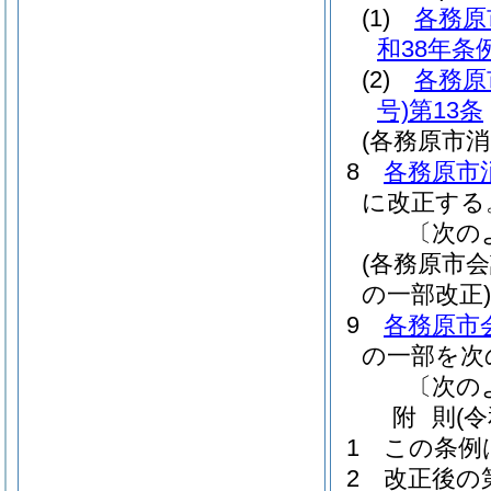
(1)
各務原
和38年条例
(2)
各務原
号)
第13条
(各務原市
8
各務原市
に改正する
〔次の
(各務原市
の一部改正)
9
各務原市
の一部を次
〔次の
附
則
(
1
この条例
2
改正後の