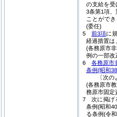
の支給を受
3条第1項
ことができ
(委任)
5
前3項
に
経過措置は
(各務原市
例の一部改
6
各務原市
条例
(昭和3
〔次の
(各務原市
務原市固定
7
次に掲げ
条例
(昭和4
る条例
(令