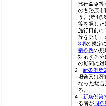
旅行命令等
の各務原市
う。)
第4条
等を発した
施行日前に
等を発し、
3項
の規定
新条例
の規
対応する分
の期間に対
3
新条例第
場合又は死
なった場合
る。
4
新条例第
る者が
同条