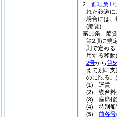
2
前項第1
れた鉄道に
場合には、
(船賃)
第10条
船
第2項に規
則で定める
用する移動
2号
から
第5
えて別に支
のに限る。
(1)
運賃
(2)
寝台料
(3)
座席指
(4)
特別船
(5)
前各号