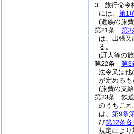
3
旅行命令
には、
第1
(遺族の旅費
第21条
第3
は、出張又
る。
(証人等の旅
第22条
第3
法令又は他
が定めるも
(旅費の支給
第23条
鉄
のうちこれ
は、
第9条
び
第12条各
規定により