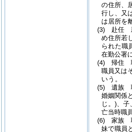
の住所、
行し、又
は居所を
(3)
赴任 
め住所若
られた職
在勤公署
(4)
帰住 
職員又は
いう。
(5)
遺族 
婚姻関係
じ。)
、子
亡当時職
(6)
家族 
妹で職員