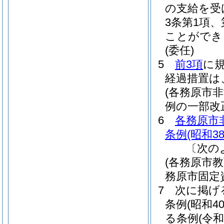
の支給を受
3条第1項
ことができ
(委任)
5
前3項
に
経過措置は
(各務原市
例の一部改
6
各務原市
条例
(昭和3
〔次の
(各務原市
務原市固定
7
次に掲げ
条例
(昭和4
る条例
(令