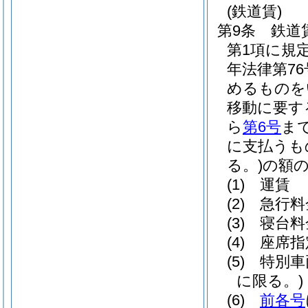
(鉄道賃)
第9条
鉄道
第1項に規
年法律第76
めるものを
移動に要す
ら
第6号
ま
に支払うも
る。)
の額
(1)
運賃
(2)
急行料
(3)
寝台料
(4)
座席指
(5)
特別車
に限る。)
(6)
前各号