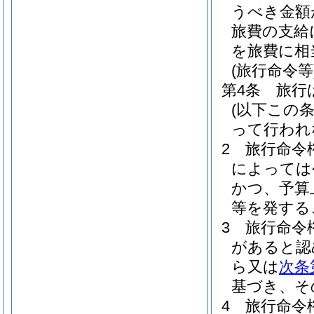
うべき金額
旅費の支給
を旅費に相
(旅行命令等
第4条
旅行
(以下この
って行われ
2
旅行命令
によっては
かつ、予算
等を発する
3
旅行命令
があると認
ら又は
次条
基づき、そ
4
旅行命令