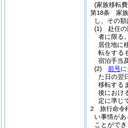
(家族移転費
第18条
家
し、その額
(1)
赴任の
者に限る
居住地に
転をする
宿泊手当
(2)
前号
に
た日の翌
移転する
後におけ
定に準じ
2
旅行命令
い事情があ
ことができ