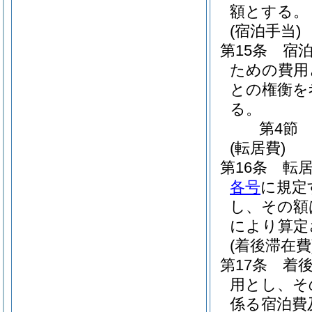
額とする。
(宿泊手当)
第15条
宿
ための費用
との権衡を
る。
第4節
(転居費)
第16条
転
各号
に規定
し、その額
により算定
(着後滞在費
第17条
着
用とし、そ
係る宿泊費