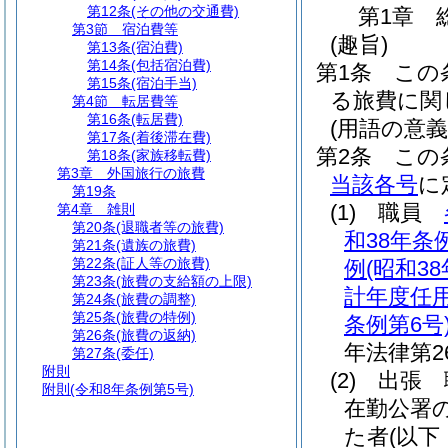
第12条
(その他の交通費)
第1章
第3節
宿泊費等
(趣旨)
第13条
(宿泊費)
第14条
(包括宿泊費)
第1条
この
第15条
(宿泊手当)
る旅費に関
第4節
転居費等
第16条
(転居費)
(用語の意義
第17条
(着後滞在費)
第2条
この
第18条
(家族移転費)
第3章
外国旅行の旅費
当該各号
に
第19条
(1)
職員
第4章
雑則
第20条
(退職者等の旅費)
和38年条例
第21条
(遺族の旅費)
第22条
(証人等の旅費)
例
(昭和3
第23条
(旅費の支給額の上限)
計年度任
第24条
(旅費の調整)
第25条
(旅費の特例)
条例第6号
第26条
(旅費の返納)
年法律第26
第27条
(委任)
附則
(2)
出張 
附則
(令和8年条例第5号)
在勤公署
た者
(以