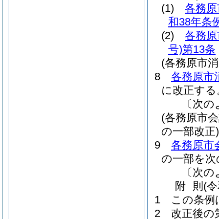
(1)
各務原
和38年条例
(2)
各務原
号)
第13条
(各務原市
8
各務原市
に改正する
〔次の
(各務原市
の一部改正)
9
各務原市
の一部を次
〔次の
附
則
(
1
この条例
2
改正後の