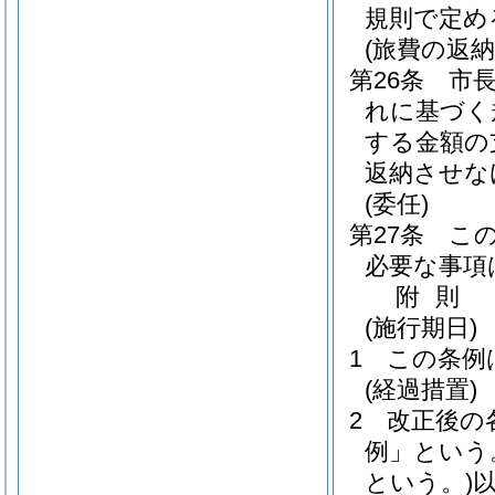
規則で定め
(旅費の返納
第26条
市
れに基づく
する金額の
返納させな
(委任)
第27条
こ
必要な事項
附
則
(施行期日)
1
この条例
(経過措置)
2
改正後の
例」という
という。)