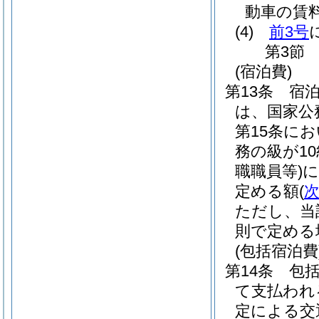
動車の賃
(4)
前3号
第3節
(宿泊費)
第13条
宿
は、国家公
第15条に
務の級が1
職職員等)
に
定める額
(
ただし、当
則で定める
(包括宿泊費
第14条
包
て支払われ
定による交