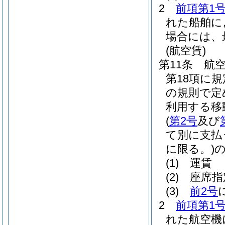
2
前項第1
れた船舶に
場合には、
(航空賃)
第11条
航
第18項に
の規則で定
利用する移
(
第2号
及び
て別に支払
に限る。)
(1)
運賃
(2)
座席指
(3)
前2号
2
前項第1
れた航空機