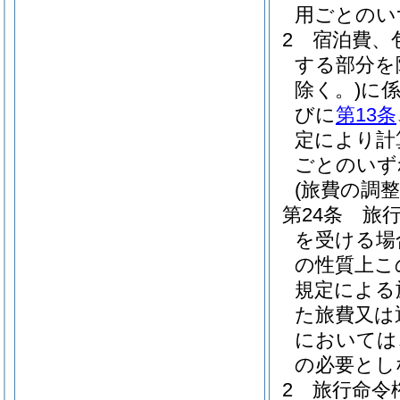
用ごとのい
2
宿泊費、
する部分を
除く。)
に
びに
第13条
定により計
ごとのいず
(旅費の調整
第24条
旅
を受ける場
の性質上こ
規定による
た旅費又は
においては
の必要とし
2
旅行命令