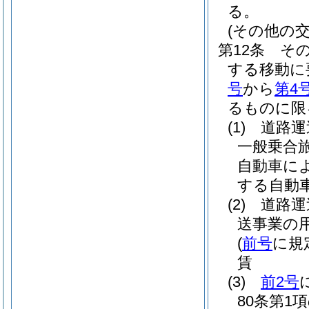
る。
(その他の交
第12条
そ
する移動に
号
から
第4
るものに限
(1)
道路運
一般乗合
自動車に
する自動
(2)
道路運
送事業の
(
前号
に規
賃
(3)
前2号
80条第