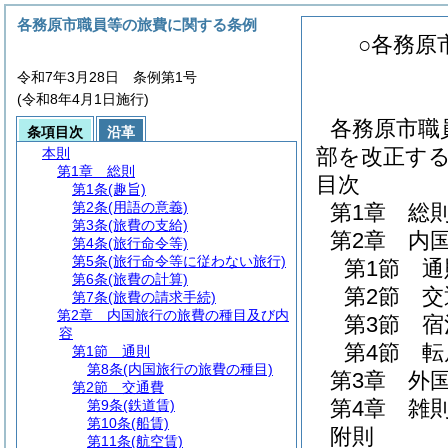
各務原市職員等の旅費に関する条例
○各務原
令和7年3月28日 条例第1号
(令和8年4月1日施行)
各務原市職
条項目次
沿革
部を改正す
本則
第1章
総則
目次
第1条
(趣旨)
第2条
(用語の意義)
第1章
総
第3条
(旅費の支給)
第2章
内
第4条
(旅行命令等)
第5条
(旅行命令等に従わない旅行)
第1節
通
第6条
(旅費の計算)
第2節
交
第7条
(旅費の請求手続)
第2章
内国旅行の旅費の種目及び内
第3節
宿
容
第4節
転
第1節
通則
第8条
(内国旅行の旅費の種目)
第3章
外
第2節
交通費
第4章
雑
第9条
(鉄道賃)
第10条
(船賃)
附則
第11条
(航空賃)