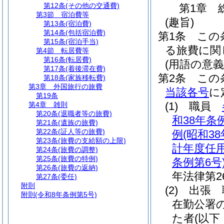
第12条
(その他の交通費)
第1章
第3節
宿泊費等
(趣旨)
第13条
(宿泊費)
第14条
(包括宿泊費)
第1条
この
第15条
(宿泊手当)
る旅費に関
第4節
転居費等
第16条
(転居費)
(用語の意義
第17条
(着後滞在費)
第2条
この
第18条
(家族移転費)
第3章
外国旅行の旅費
当該各号
に
第19条
(1)
職員
第4章
雑則
第20条
(退職者等の旅費)
和38年条例
第21条
(遺族の旅費)
第22条
(証人等の旅費)
例
(昭和3
第23条
(旅費の支給額の上限)
計年度任
第24条
(旅費の調整)
第25条
(旅費の特例)
条例第6号
第26条
(旅費の返納)
年法律第26
第27条
(委任)
附則
(2)
出張 
附則
(令和8年条例第5号)
在勤公署
た者
(以