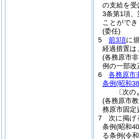
の支給を受
3条第1項
ことができ
(委任)
5
前3項
に
経過措置は
(各務原市
例の一部改
6
各務原市
条例
(昭和3
〔次の
(各務原市
務原市固定
7
次に掲げ
条例
(昭和4
る条例
(令