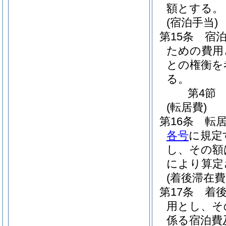
額とする。
(宿泊手当)
第15条
宿
ための費用
との権衡を
る。
第4節
(転居費)
第16条
転
各号
に規定
し、その額
により算定
(着後滞在費
第17条
着
用とし、そ
係る宿泊費