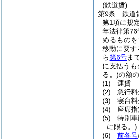
(鉄道賃)
第9条
鉄道
第1項に規
年法律第76
めるものを
移動に要す
ら
第6号
ま
に支払うも
る。)
の額
(1)
運賃
(2)
急行料
(3)
寝台料
(4)
座席指
(5)
特別車
に限る。)
(6)
前各号