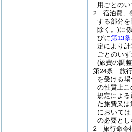
用ごとのい
2
宿泊費、
する部分を
除く。)
に
びに
第13条
定により計
ごとのいず
(旅費の調整
第24条
旅
を受ける場
の性質上こ
規定による
た旅費又は
においては
の必要とし
2
旅行命令