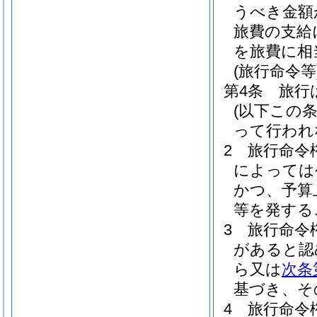
うべき金額
旅費の支給
を旅費に相
(旅行命令等
第4条
旅行
(以下この
って行われ
2
旅行命令
によっては
かつ、予算
等を発する
3
旅行命令
があると認
ら又は
次条
基づき、そ
4
旅行命令