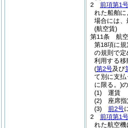
2
前項第1
れた船舶に
場合には、
(航空賃)
第11条
航
第18項に
の規則で定
利用する移
(
第2号
及び
て別に支払
に限る。)
(1)
運賃
(2)
座席指
(3)
前2号
2
前項第1
れた航空機