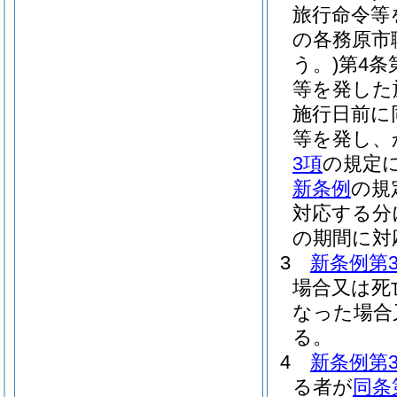
旅行命令等
の各務原市
う。)
第4条
等を発した
施行日前に
等を発し、
3項
の規定
新条例
の規
対応する分
の期間に対
3
新条例第
場合又は死
なった場合
る。
4
新条例第
る者が
同条