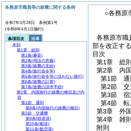
各務原市職員等の旅費に関する条例
○各務原
令和7年3月28日 条例第1号
(令和8年4月1日施行)
各務原市職
条項目次
沿革
部を改正す
本則
第1章
総則
目次
第1条
(趣旨)
第2条
(用語の意義)
第1章
総
第3条
(旅費の支給)
第2章
内
第4条
(旅行命令等)
第5条
(旅行命令等に従わない旅行)
第1節
通
第6条
(旅費の計算)
第2節
交
第7条
(旅費の請求手続)
第2章
内国旅行の旅費の種目及び内
第3節
宿
容
第4節
転
第1節
通則
第8条
(内国旅行の旅費の種目)
第3章
外
第2節
交通費
第4章
雑
第9条
(鉄道賃)
第10条
(船賃)
附則
第11条
(航空賃)