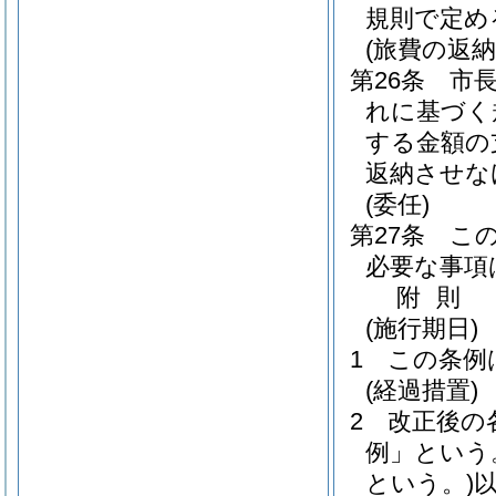
規則で定め
(旅費の返納
第26条
市
れに基づく
する金額の
返納させな
(委任)
第27条
こ
必要な事項
附
則
(施行期日)
1
この条例
(経過措置)
2
改正後の
例」という
という。)