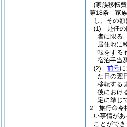
(家族移転費
第18条
家
し、その額
(1)
赴任の
者に限る
居住地に
転をする
宿泊手当
(2)
前号
に
た日の翌
移転する
後におけ
定に準じ
2
旅行命令
い事情があ
ことができ