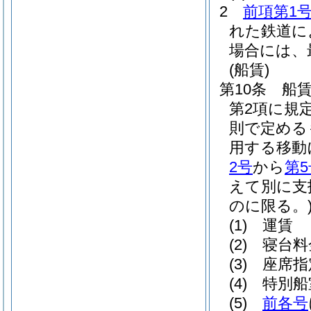
2
前項第1
れた鉄道に
場合には、
(船賃)
第10条
船
第2項に規
則で定める
用する移動
2号
から
第5
えて別に支
のに限る。
(1)
運賃
(2)
寝台料
(3)
座席指
(4)
特別船
(5)
前各号