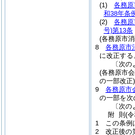
(1)
各務原
和38年条例
(2)
各務原
号)
第13条
(各務原市
8
各務原市
に改正する
〔次の
(各務原市
の一部改正)
9
各務原市
の一部を次
〔次の
附
則
(
1
この条例
2
改正後の