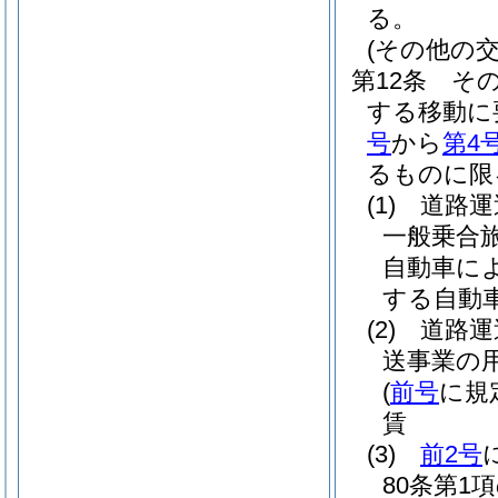
る。
(その他の交
第12条
そ
する移動に
号
から
第4
るものに限
(1)
道路運
一般乗合
自動車に
する自動
(2)
道路運
送事業の
(
前号
に規
賃
(3)
前2号
80条第