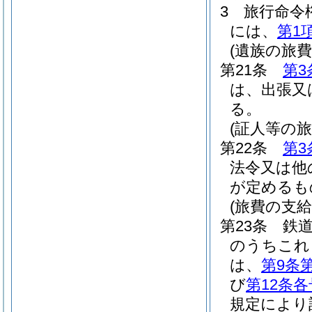
3
旅行命令
には、
第1
(遺族の旅費
第21条
第3
は、出張又
る。
(証人等の旅
第22条
第3
法令又は他
が定めるも
(旅費の支給
第23条
鉄
のうちこれ
は、
第9条
び
第12条各
規定により