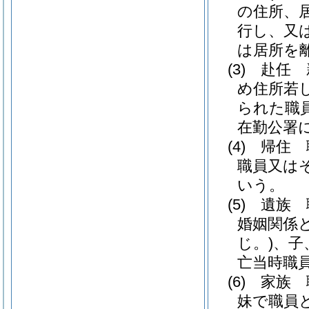
の住所、
行し、又
は居所を
(3)
赴任 
め住所若
られた職
在勤公署
(4)
帰住 
職員又は
いう。
(5)
遺族 
婚姻関係
じ。)
、子
亡当時職
(6)
家族 
妹で職員