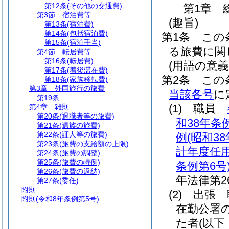
第12条
(その他の交通費)
第1章
第3節
宿泊費等
(趣旨)
第13条
(宿泊費)
第14条
(包括宿泊費)
第1条
この
第15条
(宿泊手当)
る旅費に関
第4節
転居費等
第16条
(転居費)
(用語の意義
第17条
(着後滞在費)
第2条
この
第18条
(家族移転費)
第3章
外国旅行の旅費
当該各号
に
第19条
(1)
職員
第4章
雑則
第20条
(退職者等の旅費)
和38年条例
第21条
(遺族の旅費)
第22条
(証人等の旅費)
例
(昭和3
第23条
(旅費の支給額の上限)
計年度任
第24条
(旅費の調整)
第25条
(旅費の特例)
条例第6号
第26条
(旅費の返納)
年法律第26
第27条
(委任)
附則
(2)
出張 
附則
(令和8年条例第5号)
在勤公署
た者
(以