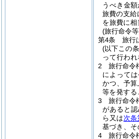
うべき金額
旅費の支給
を旅費に相
(旅行命令等
第4条
旅行
(以下この
って行われ
2
旅行命令
によっては
かつ、予算
等を発する
3
旅行命令
があると認
ら又は
次条
基づき、そ
4
旅行命令