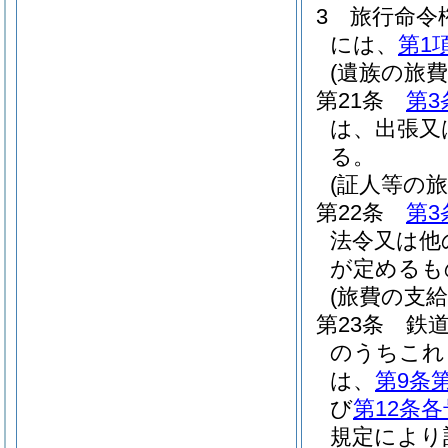
3
旅行命令
には、
第1
(遺族の旅費
第21条
第3
は、出張又
る。
(証人等の旅
第22条
第3
法令又は他
が定めるも
(旅費の支給
第23条
鉄
のうちこれ
は、
第9条
び
第12条各
規定により