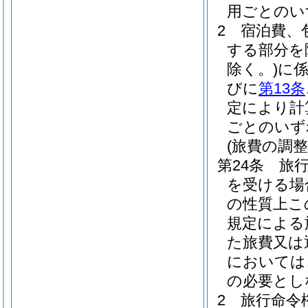
用ごとのい
2
宿泊費、
する部分を
除く。)
に
びに
第13条
定により計
ごとのいず
(旅費の調整
第24条
旅
を受ける場
の性質上こ
規定による
た旅費又は
においては
の必要とし
2
旅行命令