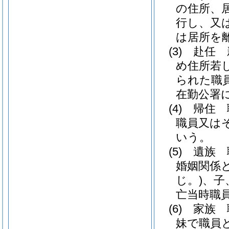
の住所、
行し、又
は居所を
(3)
赴任 
め住所若
られた職
在勤公署
(4)
帰住 
職員又は
いう。
(5)
遺族 
婚姻関係
じ。)
、子
亡当時職
(6)
家族 
妹で職員