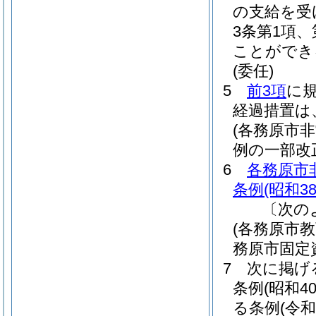
の支給を受
3条第1項
ことができ
(委任)
5
前3項
に
経過措置は
(各務原市
例の一部改
6
各務原市
条例
(昭和3
〔次の
(各務原市
務原市固定
7
次に掲げ
条例
(昭和4
る条例
(令