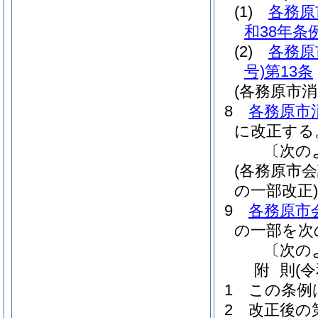
(1)
各務原
和38年条例
(2)
各務原
号)
第13条
(各務原市
8
各務原市
に改正する
〔次の
(各務原市
の一部改正)
9
各務原市
の一部を次
〔次の
附
則
(
1
この条例
2
改正後の