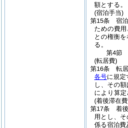
額とする。
(宿泊手当)
第15条
宿
ための費用
との権衡を
る。
第4節
(転居費)
第16条
転
各号
に規定
し、その額
により算定
(着後滞在費
第17条
着
用とし、そ
係る宿泊費