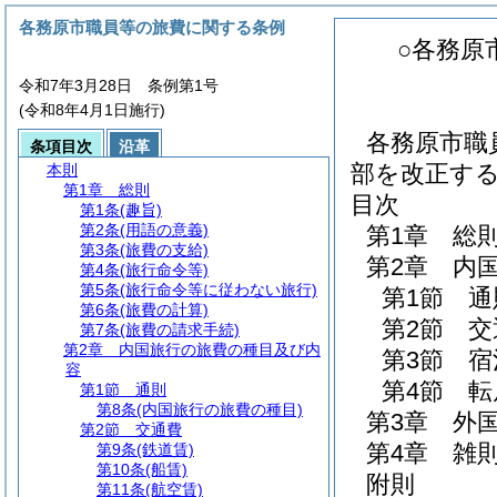
各務原市職員等の旅費に関する条例
○各務原
令和7年3月28日 条例第1号
(令和8年4月1日施行)
各務原市職
条項目次
沿革
部を改正す
本則
第1章
総則
目次
第1条
(趣旨)
第2条
(用語の意義)
第1章
総
第3条
(旅費の支給)
第2章
内
第4条
(旅行命令等)
第5条
(旅行命令等に従わない旅行)
第1節
通
第6条
(旅費の計算)
第2節
交
第7条
(旅費の請求手続)
第2章
内国旅行の旅費の種目及び内
第3節
宿
容
第4節
転
第1節
通則
第8条
(内国旅行の旅費の種目)
第3章
外
第2節
交通費
第4章
雑
第9条
(鉄道賃)
第10条
(船賃)
附則
第11条
(航空賃)