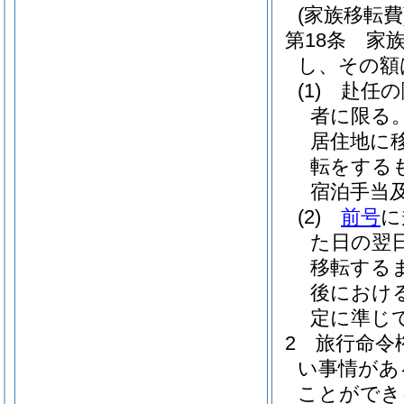
(家族移転費
第18条
家
し、その額
(1)
赴任の
者に限る
居住地に
転をする
宿泊手当
(2)
前号
に
た日の翌
移転する
後におけ
定に準じ
2
旅行命令
い事情があ
ことができ