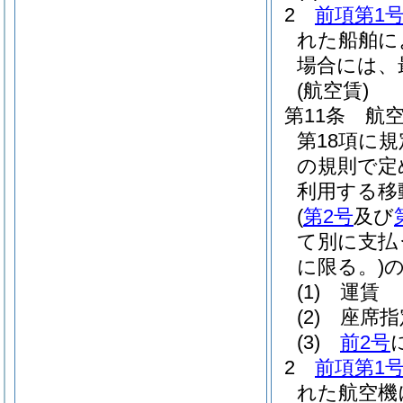
2
前項第1
れた船舶に
場合には、
(航空賃)
第11条
航
第18項に
の規則で定
利用する移
(
第2号
及び
て別に支払
に限る。)
(1)
運賃
(2)
座席指
(3)
前2号
2
前項第1
れた航空機