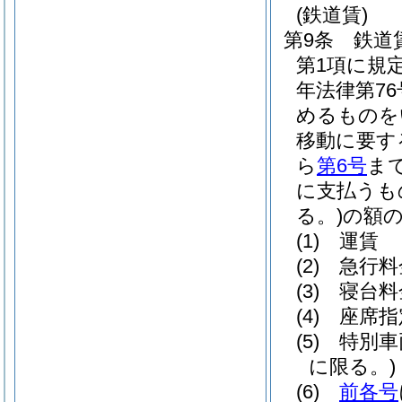
(鉄道賃)
第9条
鉄道
第1項に規
年法律第76
めるものを
移動に要す
ら
第6号
ま
に支払うも
る。)
の額
(1)
運賃
(2)
急行料
(3)
寝台料
(4)
座席指
(5)
特別車
に限る。)
(6)
前各号