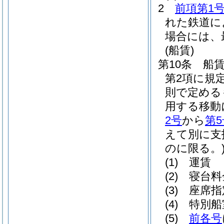
2
前項第1
れた鉄道に
場合には、
(船賃)
第10条
船
第2項に規
則で定める
用する移動
2号
から
第5
えて別に支
のに限る。
(1)
運賃
(2)
寝台料
(3)
座席指
(4)
特別船
(5)
前各号