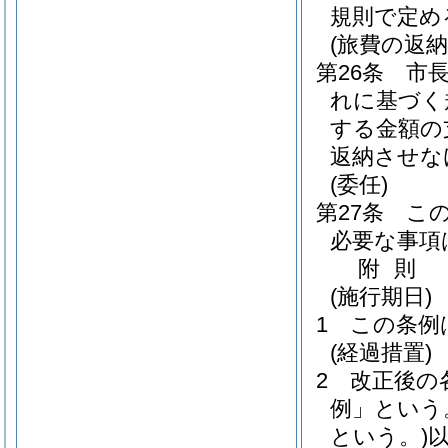
規則で定め
(旅費の返納
第26条
市
れに基づく
する金額の
返納させな
(委任)
第27条
こ
必要な事項
附
則
(施行期日)
1
この条例
(経過措置)
2
改正後の
例」という
という。)