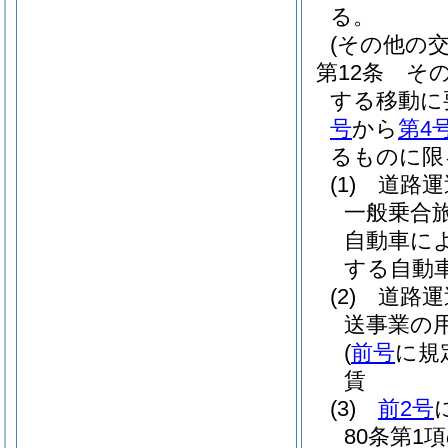
る。
(その他の交
第12条
そ
する移動に
号
から
第4
るものに限
(1)
道路運
一般乗合
自動車に
する自動
(2)
道路運
送事業の
(
前号
に規
賃
(3)
前2号
80条第