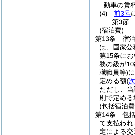
動車の賃
(4)
前3号
第3節
(宿泊費)
第13条
宿
は、国家公
第15条に
務の級が1
職職員等)
に
定める額
(
ただし、当
則で定める
(包括宿泊費
第14条
包
て支払われ
定による交