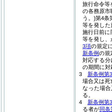
旅行命令等
の各務原市
う。)
第4条
等を発した
施行日前に
等を発し、
3項
の規定
新条例
の規
対応する分
の期間に対
3
新条例第
場合又は死
なった場合
る。
4
新条例第
る者が
同条