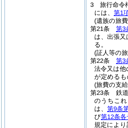
3
旅行命令
には、
第1
(遺族の旅費
第21条
第3
は、出張又
る。
(証人等の旅
第22条
第3
法令又は他
が定めるも
(旅費の支給
第23条
鉄
のうちこれ
は、
第9条
び
第12条各
規定により