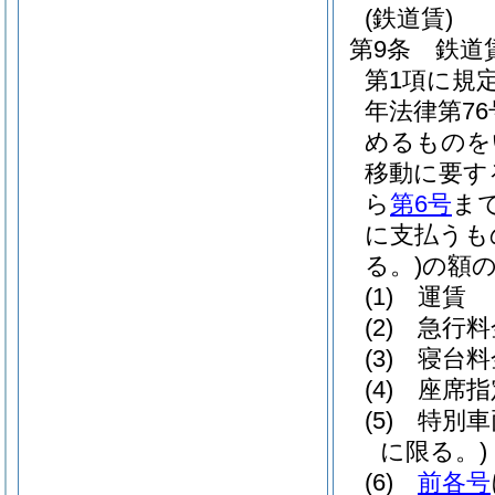
(鉄道賃)
第9条
鉄道
第1項に規
年法律第76
めるものを
移動に要す
ら
第6号
ま
に支払うも
る。)
の額
(1)
運賃
(2)
急行料
(3)
寝台料
(4)
座席指
(5)
特別車
に限る。)
(6)
前各号