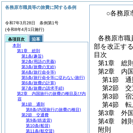
各務原市職員等の旅費に関する条例
○各務原
令和7年3月28日 条例第1号
(令和8年4月1日施行)
各務原市職
条項目次
沿革
部を改正す
本則
第1章
総則
目次
第1条
(趣旨)
第2条
(用語の意義)
第1章
総
第3条
(旅費の支給)
第2章
内
第4条
(旅行命令等)
第5条
(旅行命令等に従わない旅行)
第1節
通
第6条
(旅費の計算)
第2節
交
第7条
(旅費の請求手続)
第2章
内国旅行の旅費の種目及び内
第3節
宿
容
第4節
転
第1節
通則
第8条
(内国旅行の旅費の種目)
第3章
外
第2節
交通費
第4章
雑
第9条
(鉄道賃)
第10条
(船賃)
附則
第11条
(航空賃)