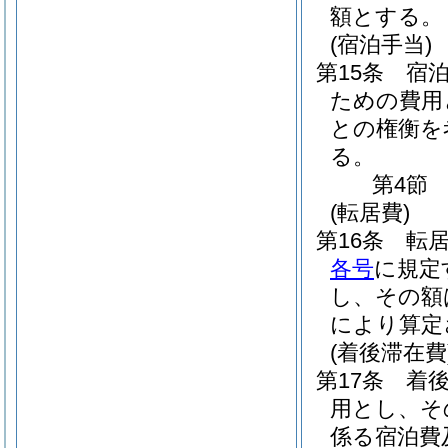
額とする。
(宿泊手当)
第15条
宿
ための費用
との権衡を
る。
第4節
(転居費)
第16条
転
各号
に規定
し、その額
により算定
(着後滞在費
第17条
着
用とし、そ
係る宿泊費