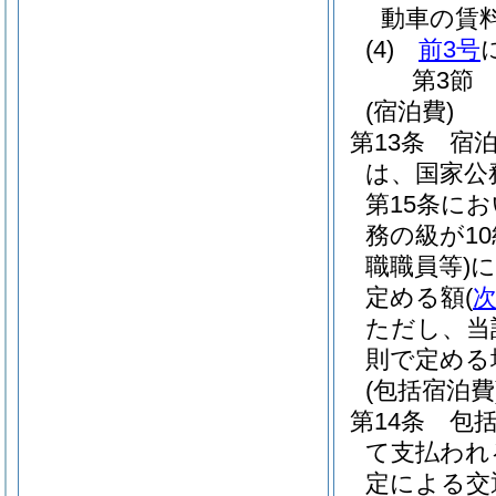
動車の賃
(4)
前3号
第3節
(宿泊費)
第13条
宿
は、国家公
第15条に
務の級が1
職職員等)
に
定める額
(
ただし、当
則で定める
(包括宿泊費
第14条
包
て支払われ
定による交