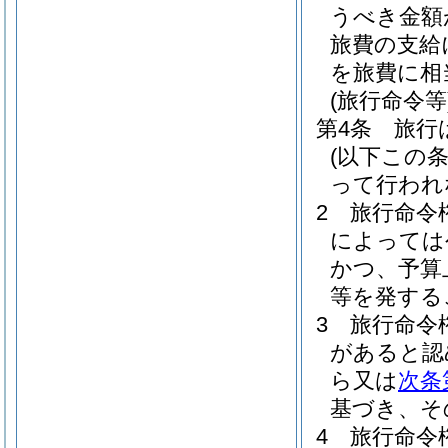
うべき金額
旅費の支給
を旅費に相
(旅行命令等
第4条
旅行
(以下この
って行われ
2
旅行命令
によっては
かつ、予算
等を発する
3
旅行命令
があると認
ら又は
次条
基づき、そ
4
旅行命令