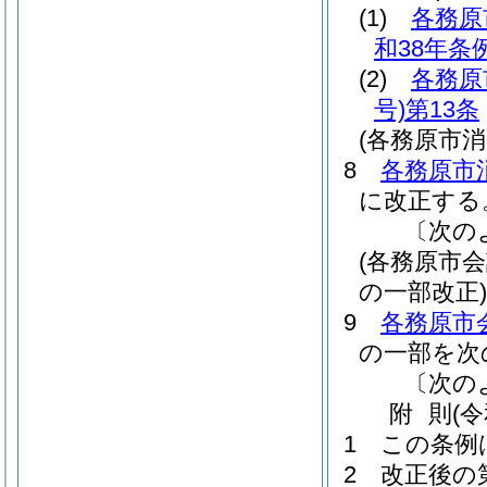
(1)
各務原
和38年条例
(2)
各務原
号)
第13条
(各務原市
8
各務原市
に改正する
〔次の
(各務原市
の一部改正)
9
各務原市
の一部を次
〔次の
附
則
(
1
この条例
2
改正後の