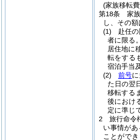
(家族移転費
第18条
家
し、その額
(1)
赴任の
者に限る
居住地に
転をする
宿泊手当
(2)
前号
に
た日の翌
移転する
後におけ
定に準じ
2
旅行命令
い事情があ
ことができ