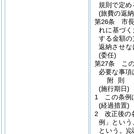
規則で定め
(旅費の返納
第26条
市
れに基づく
する金額の
返納させな
(委任)
第27条
こ
必要な事項
附
則
(施行期日)
1
この条例
(経過措置)
2
改正後の
例」という
という。)