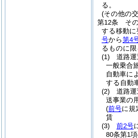
る。
(その他の交
第12条
そ
する移動に
号
から
第4
るものに限
(1)
道路運
一般乗合
自動車に
する自動
(2)
道路運
送事業の
(
前号
に規
賃
(3)
前2号
80条第