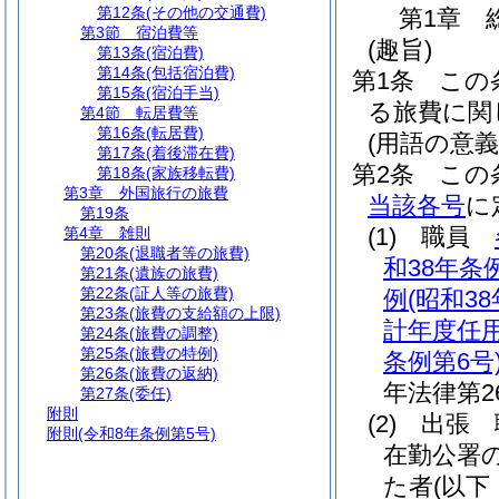
第12条
(その他の交通費)
第1章
第3節
宿泊費等
(趣旨)
第13条
(宿泊費)
第14条
(包括宿泊費)
第1条
この
第15条
(宿泊手当)
る旅費に関
第4節
転居費等
第16条
(転居費)
(用語の意義
第17条
(着後滞在費)
第2条
この
第18条
(家族移転費)
第3章
外国旅行の旅費
当該各号
に
第19条
(1)
職員
第4章
雑則
第20条
(退職者等の旅費)
和38年条例
第21条
(遺族の旅費)
第22条
(証人等の旅費)
例
(昭和3
第23条
(旅費の支給額の上限)
計年度任
第24条
(旅費の調整)
第25条
(旅費の特例)
条例第6号
第26条
(旅費の返納)
年法律第26
第27条
(委任)
附則
(2)
出張 
附則
(令和8年条例第5号)
在勤公署
た者
(以