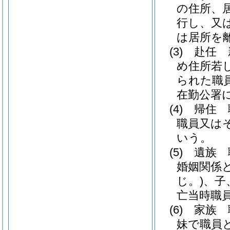
の住所、
行し、又
は居所を
(3)
赴任 
め住所若
られた職
在勤公署
(4)
帰住 
職員又は
いう。
(5)
遺族 
婚姻関係
じ。)
、子
亡当時職
(6)
家族 
妹で職員