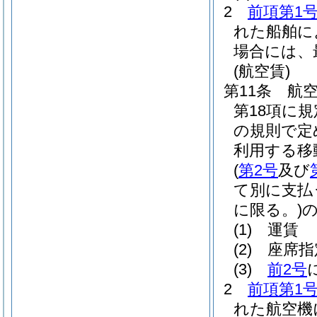
2
前項第1
れた船舶に
場合には、
(航空賃)
第11条
航
第18項に
の規則で定
利用する移
(
第2号
及び
て別に支払
に限る。)
(1)
運賃
(2)
座席指
(3)
前2号
2
前項第1
れた航空機