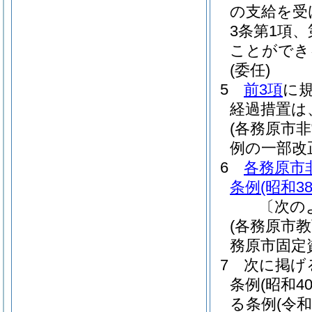
の支給を受
3条第1項
ことができ
(委任)
5
前3項
に
経過措置は
(各務原市
例の一部改
6
各務原市
条例
(昭和3
〔次の
(各務原市
務原市固定
7
次に掲げ
条例
(昭和4
る条例
(令