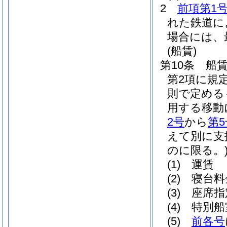
2
前項第1
れた鉄道に
場合には、
(船賃)
第10条
船
第2項に規
則で定める
用する移動
2号
から
第5
えて別に支
のに限る。
(1)
運賃
(2)
寝台料
(3)
座席指
(4)
特別船
(5)
前各号