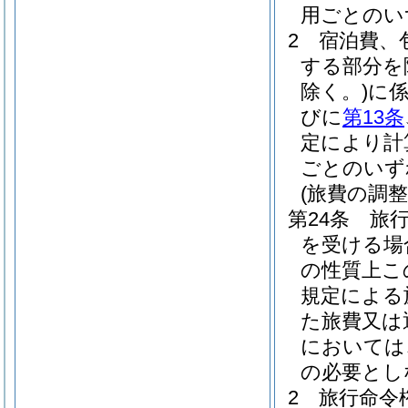
用ごとのい
2
宿泊費、
する部分を
除く。)
に
びに
第13条
定により計
ごとのいず
(旅費の調整
第24条
旅
を受ける場
の性質上こ
規定による
た旅費又は
においては
の必要とし
2
旅行命令