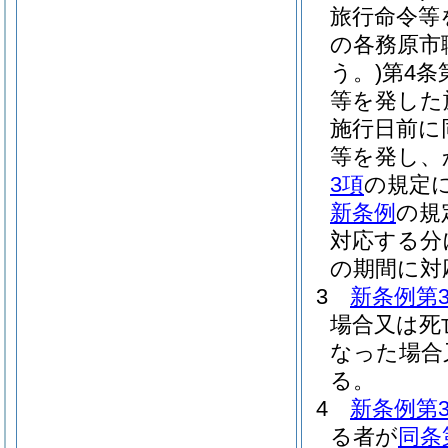
旅行命令等
の各務原市
う。)
第4条
等を発した
施行日前に
等を発し、
3項
の規定
新条例
の規
対応する分
の期間に対
3
新条例第
場合又は死
なった場合
る。
4
新条例第
る者が
同条