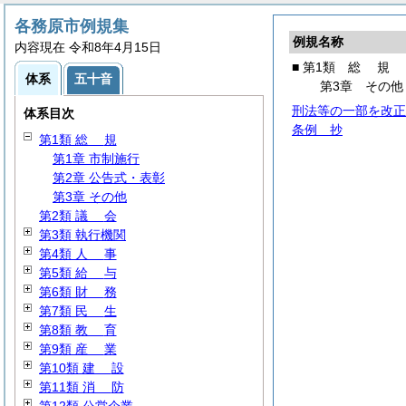
各務原市例規集
例規名称
内容現在 令和8年4月15日
■ 第1類
総
規
体系
五十音
第3章 その他
刑法等の一部を改正
体系目次
条例 抄
第1類
総
規
第1章 市制施行
第2章 公告式・表彰
第3章 その他
第2類
議
会
第3類 執行機関
第4類
人
事
第5類
給
与
第6類
財
務
第7類
民
生
第8類
教
育
第9類
産
業
第10類
建
設
第11類
消
防