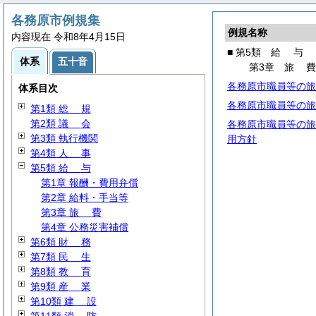
各務原市例規集
例規名称
内容現在 令和8年4月15日
■ 第5類
給
与
体系
五十音
第3章
旅
各務原市職員等の旅
体系目次
各務原市職員等の旅
第1類
総
規
第2類
議
会
各務原市職員等の旅
第3類 執行機関
用方針
第4類
人
事
第5類
給
与
第1章 報酬・費用弁償
第2章 給料・手当等
第3章
旅
費
第4章 公務災害補償
第6類
財
務
第7類
民
生
第8類
教
育
第9類
産
業
第10類
建
設