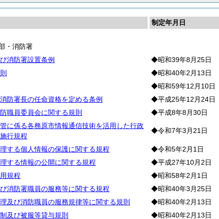
制定年月日
部・消防署
び消防署設置条例
◆昭和39年8月25日
則
◆昭和40年2月13日
◆昭和59年12月10日
消防署長の任命資格を定める条例
◆平成25年12月24日
防職員委員会に関する規則
◆平成8年8月30日
管に係る各務原市情報通信技術を活用した行政
◆令和7年3月21日
施行規程
理する個人情報の保護に関する規程
◆令和5年2月1日
理する情報の公開に関する規程
◆平成27年10月2日
用規程
◆昭和58年2月1日
び消防署職員の服務等に関する規程
◆昭和40年3月25日
理及び消防職員の服務規律等に関する規則
◆昭和40年2月13日
制及び被服等貸与規則
◆昭和40年2月13日