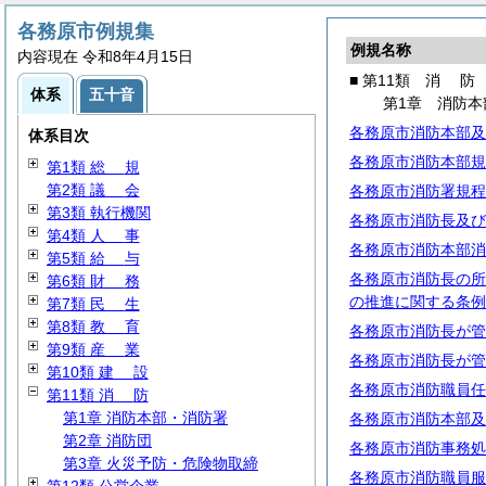
各務原市例規集
例規名称
内容現在 令和8年4月15日
■ 第11類
消
防
体系
五十音
第1章 消防本
各務原市消防本部及
体系目次
各務原市消防本部規
第1類
総
規
第2類
議
会
各務原市消防署規程
第3類 執行機関
各務原市消防長及び
第4類
人
事
各務原市消防本部消
第5類
給
与
各務原市消防長の所
第6類
財
務
の推進に関する条例
第7類
民
生
第8類
教
育
各務原市消防長が管
第9類
産
業
各務原市消防長が管
第10類
建
設
各務原市消防職員任
第11類
消
防
第1章 消防本部・消防署
各務原市消防本部及
第2章 消防団
各務原市消防事務処
第3章 火災予防・危険物取締
各務原市消防職員服