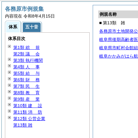
各務原市例規集
例規名称
内容現在 令和8年4月15日
■ 第13類 雑
体系
五十音
各務原市土地開発公
体系目次
岐阜県後期高齢者医
第1類
総
規
岐阜県市町村会館組
第2類
議
会
岐阜かかみがはら航
第3類 執行機関
第4類
人
事
第5類
給
与
第6類
財
務
第7類
民
生
第8類
教
育
第9類
産
業
第10類
建
設
第11類
消
防
第12類 公営企業
第13類 雑