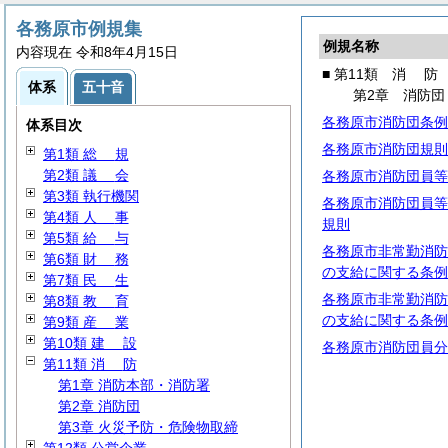
各務原市例規集
例規名称
内容現在 令和8年4月15日
■ 第11類
消
防
体系
五十音
第2章 消防団
各務原市消防団条例
体系目次
各務原市消防団規則
第1類
総
規
第2類
議
会
各務原市消防団員等
第3類 執行機関
各務原市消防団員等
第4類
人
事
規則
第5類
給
与
各務原市非常勤消防
第6類
財
務
の支給に関する条例
第7類
民
生
各務原市非常勤消防
第8類
教
育
の支給に関する条例
第9類
産
業
第10類
建
設
各務原市消防団員分
第11類
消
防
第1章 消防本部・消防署
第2章 消防団
第3章 火災予防・危険物取締