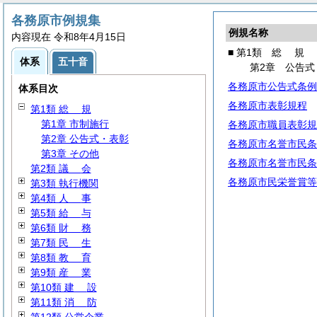
各務原市例規集
例規名称
内容現在 令和8年4月15日
■ 第1類
総
規
体系
五十音
第2章 公告式
各務原市公告式条例
体系目次
各務原市表彰規程
第1類
総
規
第1章 市制施行
各務原市職員表彰規
第2章 公告式・表彰
各務原市名誉市民条
第3章 その他
各務原市名誉市民条
第2類
議
会
各務原市民栄誉賞等
第3類 執行機関
第4類
人
事
第5類
給
与
第6類
財
務
第7類
民
生
第8類
教
育
第9類
産
業
第10類
建
設
第11類
消
防