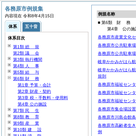
各務原市例規集
例規名称
内容現在 令和8年4月15日
■ 第6類
財
務
体系
五十音
第4章 公の施
各務原市産業文化セ
体系目次
各務原市公共駐車場
第1類
総
規
第2類
議
会
各務原市公共駐車場
第3類 執行機関
岐阜かかみがはら航
第4類
人
事
岐阜かかみがはら航
第5類
給
与
規則
第6類
財
務
各務原市福祉センタ
第1章 予算・会計
第2章 財産・契約
各務原市福祉センタ
第3章 税・手数料・使用料
各務原市福祉センタ
第4章 公の施設
各務原市集会場設置
第7類
民
生
第8類
教
育
各務原市川島会館条
第9類
産
業
各務原市高齢者生き
第10類
建
設
例