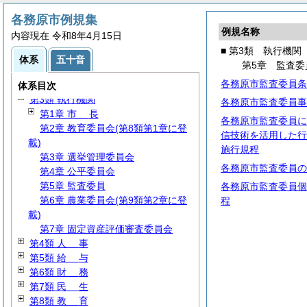
各務原市例規集
例規名称
内容現在 令和8年4月15日
■ 第3類 執行機関
体系
五十音
第5章 監査委
第1類
総
規
各務原市監査委員条
第2類
議
会
体系目次
第3類 執行機関
各務原市監査委員事
第1章
市
長
各務原市監査委員に
第2章 教育委員会(第8類第1章に登
信技術を活用した行
載)
施行規程
第3章 選挙管理委員会
各務原市監査委員の
第4章 公平委員会
第5章 監査委員
各務原市監査委員個
第6章 農業委員会(第9類第2章に登
程
載)
第7章 固定資産評価審査委員会
第4類
人
事
第5類
給
与
第6類
財
務
第7類
民
生
第8類
教
育