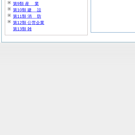
第9類
産
業
第10類
建
設
第11類
消
防
第12類 公営企業
第13類 雑