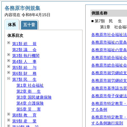
各務原市例規集
例規名称
内容現在 令和8年4月15日
■ 第7類
民
生
体系
五十音
第1章 社会福
各務原市社会福祉法
体系目次
各務原市福祉の里条
第1類
総
規
第2類
議
会
各務原市福祉の里条
第3類 執行機関
各務原市総合福祉会
第4類
人
事
各務原市総合福祉会
第5類
給
与
各務原市就労継続支
第6類
財
務
第7類
民
生
各務原市就労継続支
第1章 社会福祉
各務原市基準該当居
第2章
衛
生
各務原市母子保健法
第3章 国民健康保険
第4章 介護保険
各務原市特定教育・
第5章
災
害
する条例
第8類
教
育
各務原市特定教育・
第9類
産
業
する条例施行規則