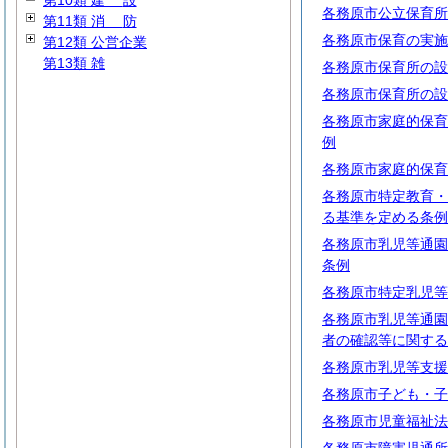
第10類
建
設
各務原市公立保育所
第11類
消
防
各務原市保育の実施
第12類 公営企業
第13類 雑
各務原市保育所の設
各務原市保育所の設
各務原市家庭的保育
例
各務原市家庭的保育
各務原市特定教育・
る基準を定める条例
各務原市乳児等通園
条例
各務原市特定乳児等
各務原市乳児等通園
者の確認等に関する
各務原市乳児等支援
各務原市子ども・子
各務原市児童福祉法