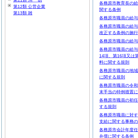
第11類
消
防
各務原市教育長の給
第12類 公営企業
関する条例
第13類 雑
各務原市職員の給与
各務原市職員の給与
改正する条例の施行
各務原市職員の給与
各務原市職員の給与
14項、第16項又は
料に関する規則
各務原市職員の地域
に関する規則
各務原市職員の令和
末手当の特例措置に
各務原市職員の初任
する規則
各務原市職員に対す
支給に関する事務の
各務原市会計年度任
弁償に関する条例