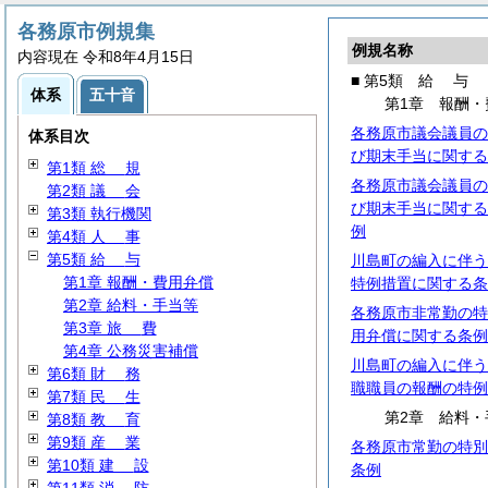
各務原市例規集
例規名称
内容現在 令和8年4月15日
■ 第5類
給
与
体系
五十音
第1章 報酬・
各務原市議会議員の
体系目次
び期末手当に関する
第1類
総
規
各務原市議会議員の
第2類
議
会
び期末手当に関する
第3類 執行機関
例
第4類
人
事
第5類
給
与
川島町の編入に伴う
第1章 報酬・費用弁償
特例措置に関する条
第2章 給料・手当等
各務原市非常勤の特
第3章
旅
費
用弁償に関する条例
第4章 公務災害補償
川島町の編入に伴う
第6類
財
務
職職員の報酬の特例
第7類
民
生
第2章 給料・
第8類
教
育
第9類
産
業
各務原市常勤の特別
第10類
建
設
条例