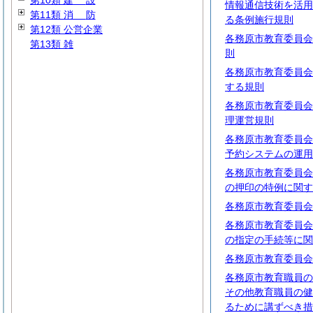
第10類
建
設
情報通信技術を活用
第11類
消
防
る条例施行規則
第12類 公営企業
各務原市教育委員会
第13類 雑
則
各務原市教育委員会
する規則
各務原市教育委員会
理運営規則
各務原市教育委員会
予約システムの運用
各務原市教育委員会
の押印の特例に関す
各務原市教育委員会
各務原市教育委員会
の指定の手続等に関
各務原市教育委員会
各務原市教育職員の
その他教育職員の健
るために講ずべき措