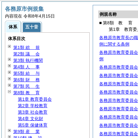
各務原市例規集
例規名称
内容現在 令和8年4月15日
■ 第8類
教
育
体系
五十音
第1章 教育委
各務原市教育長の職
体系目次
例に関する条例
第1類
総
規
各務原市教育委員会
第2類
議
会
例
第3類 執行機関
第4類
人
事
各務原市教育委員会
第5類
給
与
各務原市教育委員会
第6類
財
務
各務原市教育委員会
第7類
民
生
各務原市教育委員会
第8類
教
育
第1章 教育委員会
各務原市教育委員会
第2章 学校教育
各務原市教育委員会
第3章 社会教育
各務原市教育委員会
第4章 文化財
第5章 保健体育
各務原市教育委員会
第9類
産
業
各務原市教育委員会